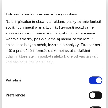
Táto webstránka používa súbory cookies
OSB3
17,76 €/ks
10 x 1250 x 2500
Na prispôsobenie obsahu a reklám, poskytovanie funkcií
sociálnych médií a analýzu návštevnosti používame
OSB3
19,70 €/ks
12 x 1250 x 2500
súbory cookie. Informácie o tom, ako používate naše
webové stránky, poskytujeme aj našim partnerom v
oblasti sociálnych médií, inzercie a analýzy. Títo partneri
OSB3
24,58 €/ks
15 x 1250 x 2500
môžu príslušné informácie skombinovať s ďalšími
údajmi, ktoré ste im poskytli alebo ktoré od vás získali,
OSB3
29,52 €/ks
18 x 1250 x 2500
keď ste používali ich služby.
Výber
OSB3
34,41 €/ks
22 x 1250 x 2500
Potrebné
súhlasu
OSB3
43,82 €/ks
25 x 1250 x 2500
Preferencie
OSB3 P+D
11,16 €/ks
12 x 675 x 2500