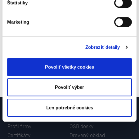
Štatistiky
OSB3 P+D
14,57 €/ks
15 x 675 x 2500
Marketing
OSB3 P+D
16,69 €/ks
18 x 675 x 2500
Zobraziť detaily
OSB3 P+D
21,74 €/ks
22 x 675 x 2500
Povoliť všetky cookies
OSB3 P+D
22,54 €/ks
25 x 675 x 2500
Povoliť výber
O NÁS
PRODUKTY
Len potrebné cookies
Otváracie hodiny
Stavebné rezivo
Profil firmy
OSB dosky
Certifikáty
Drevený obklad