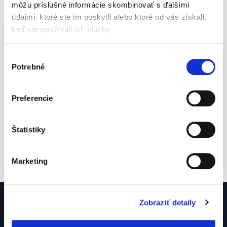
môžu príslušné informácie skombinovať s ďalšími
údajmi, ktoré ste im poskytli alebo ktoré od vás získali,
keď ste používali ich služby.
DOPRAVA
Výber
Potrebné
súhlasu
Prepravu materiálu zabezpečujeme vlastnými
nákladnými prostriedkami. V súčasnosti
Preferencie
disponujeme valníkom značky Mercedes-Benz
Sprinter s hmotnosťou do 3,5t a valníkom s
hydraulickou rukou značky Mercedes-Benz Axor
Štatistiky
s hmotnosťou do 18t.
Marketing
O NÁS
PRODUKTY
Zobraziť detaily
Otváracie hodiny
Stavebné rezivo